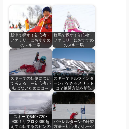
新潟で探す！初心者・
群馬で探す！初心者・
ファミリーにおすすめ
ファミリーにおすすめ
のスキー場
のスキー場
スキーでの転倒につい
スキーでドルフィンタ
て考える ～初心者が
ーンができるメリット
転ばないためには～
は？練習方法を解説
スキーで540･720･
900！サブロク360超
パラレルターンの練習
えで回転するスピンの
方法～初心者がボーゲ